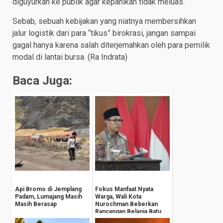
diguyurkan ke publik agar kepanikan tidak meluas.
Sebab, sebuah kebijakan yang niatnya membersihkan
jalur logistik dari para “tikus” birokrasi, jangan sampai
gagal hanya karena salah diterjemahkan oleh para pemilik
modal di lantai bursa. (Ra Indrata)
Baca Juga:
Api Bromo di Jemplang
Fokus Manfaat Nyata
Padam, Lumajang Masih
Warga, Wali Kota
Masih Berasap
Nurochman Beberkan
Rancangan Belanja Batu
2027 Tembus Rp1,05 Tr...