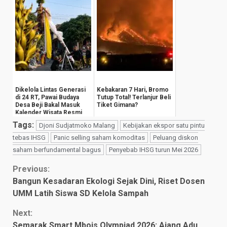
Dikelola Lintas Generasi
Kebakaran 7 Hari, Bromo
di 24 RT, Pawai Budaya
Tutup Total! Terlanjur Beli
Desa Beji Bakal Masuk
Tiket Gimana?
Kalender Wisata Resmi
Kota Bat...
Tags:
Djoni Sudjatmoko Malang
Kebijakan ekspor satu pintu
tebas IHSG
Panic selling saham komoditas
Peluang diskon
saham berfundamental bagus
Penyebab IHSG turun Mei 2026
Continue
Previous:
Bangun Kesadaran Ekologi Sejak Dini, Riset Dosen
Reading
UMM Latih Siswa SD Kelola Sampah
Next:
Semarak Smart Mbois Olympiad 2026: Ajang Adu