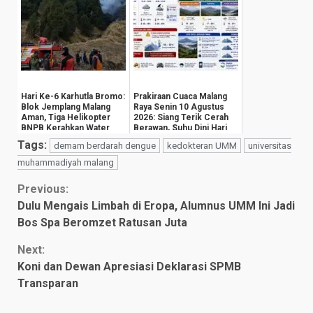
Hari Ke-6 Karhutla Bromo:
Prakiraan Cuaca Malang
Blok Jemplang Malang
Raya Senin 10 Agustus
Aman, Tiga Helikopter
2026: Siang Terik Cerah
BNPB Kerahkan Water
Berawan, Suhu Dini Hari
Bombing
Anjlok ...
Tags:
demam berdarah dengue
kedokteran UMM
universitas
muhammadiyah malang
Continue
Previous:
Dulu Mengais Limbah di Eropa, Alumnus UMM Ini Jadi
Reading
Bos Spa Beromzet Ratusan Juta
Next:
Koni dan Dewan Apresiasi Deklarasi SPMB
Transparan