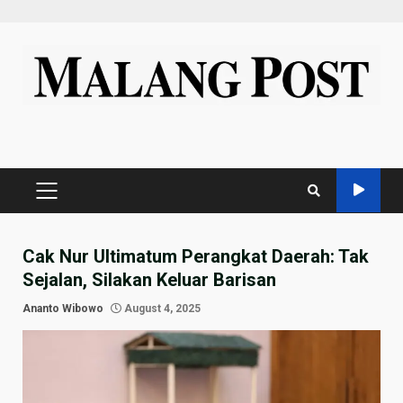
Skip
to
content
PRIMARY
MENU
Cak Nur Ultimatum Perangkat Daerah: Tak
Sejalan, Silakan Keluar Barisan
Ananto Wibowo
August 4, 2025