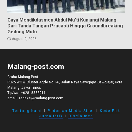
Gaya Mendikdasmen Abdul Mu’ti Kunjungi Malang:
Dari Tanda Tangan Prasasti Hingga Groundbreaking
Gedung Mutu
August 9, 2026
Malang-post.com
Graha Malang Post
Ruko WOW Cluster Apple No 1-6, Jalan Raya Sawojajar, Sawojajar, Kota
Malang, Jawa Timur.
Tlp/wa :
+62818383911
email :
redaksi@malang-post.com
Tentang Kami
I
Pedoman Media Siber
I
Kode Etik
Jurnalistik
I
Disclaimer