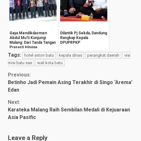
Gaya Mendikdasmen
Dilantik Pj Sekda, Dandung
Abdul Mu'ti Kunjungi
Rangkap Kepala
Malang: Dari Tanda Tangan
DPUPRPKP
Prasasti Hingga
Groundbreaking Gedu...
Tags:
hotel aston batu
kepala dinas
perangkat daerah
visi
misi batu sae
wali kota batu
Continue
Previous:
Betinho Jadi Pemain Asing Terakhir di Singo ‘Arema’
Reading
Edan
Next:
Karateka Malang Raih Sembilan Medali di Kejuaraan
Asia Pasific
Leave a Reply