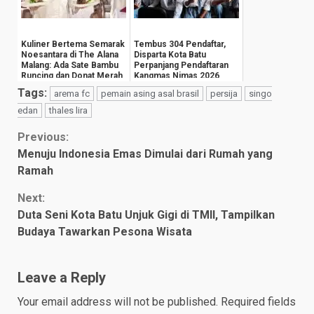
Kuliner Bertema Semarak
Tembus 304 Pendaftar,
Noesantara di The Alana
Disparta Kota Batu
Malang: Ada Sate Bambu
Perpanjang Pendaftaran
Runcing dan Donat Merah
Kangmas Nimas 2026
Putih
Hingga 15 Agustus
Tags:
arema fc
pemain asing asal brasil
persija
singo
edan
thales lira
Continue
Previous:
Menuju Indonesia Emas Dimulai dari Rumah yang
Reading
Ramah
Next:
Duta Seni Kota Batu Unjuk Gigi di TMII, Tampilkan
Budaya Tawarkan Pesona Wisata
Leave a Reply
Your email address will not be published.
Required fields