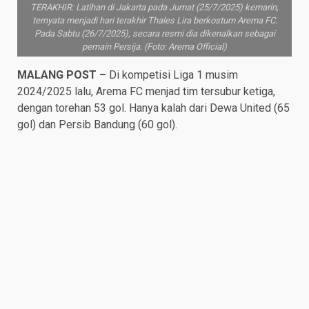
TERAKHIR: Latihan di Jakarta pada Jumat (25/7/2025) kemarin,
ternyata menjadi hari terakhir Thales Lira berkostum Arema FC.
Pada Sabtu (26/7/2025), secara resmi dia dikenalkan sebagai
pemain Persija. (Foto: Arema Official)
MALANG POST –
Di kompetisi Liga 1 musim
2024/2025 lalu, Arema FC menjad tim tersubur ketiga,
dengan torehan 53 gol. Hanya kalah dari Dewa United (65
gol) dan Persib Bandung (60 gol).