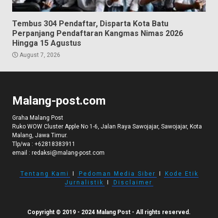
Tembus 304 Pendaftar, Disparta Kota Batu
Perpanjang Pendaftaran Kangmas Nimas 2026
Hingga 15 Agustus
August 7, 2026
Malang-post.com
Graha Malang Post
Ruko WOW Cluster Apple No 1-6, Jalan Raya Sawojajar, Sawojajar, Kota
Malang, Jawa Timur.
Tlp/wa :
+62818383911
email :
redaksi@malang-post.com
Tentang Kami
I
Pedoman Media Siber
I
Kode Etik
Jurnalistik
I
Disclaimer
Copyright © 2019 - 2024 Malang Post - All rights reserved.