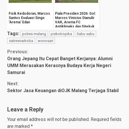
Fisik Kedodoran, Marcos
Piala Presiden 2026: Gol
Santos Evaluasi Singo
Marcos Vinicius Dianulir
'Arema' Edan
VAR, Arema FC
Antiklimaks dan Ditekuk
Persija 1-3
Tags:
polres malang
psikotropika
Sabu sabu
satresnarkoba
wonosari
Continue
Previous:
Orang Jepang Itu Cepat Banget Kerjanya: Alumni
Reading
UMM Merasakan Kerasnya Budaya Kerja Negeri
Samurai
Next:
Sektor Jasa Keuangan diOJK Malang Terjaga Stabil
Leave a Reply
Your email address will not be published.
Required fields
are marked
*