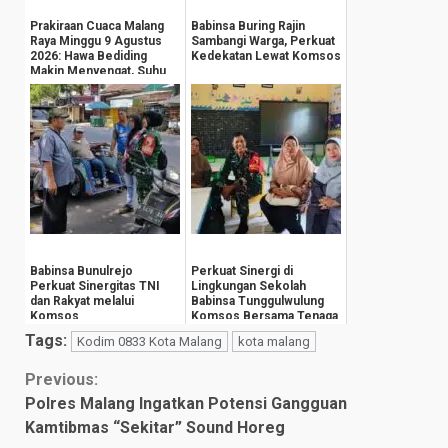
Prakiraan Cuaca Malang
Babinsa Buring Rajin
Raya Minggu 9 Agustus
Sambangi Warga, Perkuat
2026: Hawa Bediding
Kedekatan Lewat Komsos
Makin Menyengat, Suhu
Pegunungan An...
Babinsa Bunulrejo
Perkuat Sinergi di
Perkuat Sinergitas TNI
Lingkungan Sekolah
dan Rakyat melalui
Babinsa Tunggulwulung
Komsos
Komsos Bersama Tenaga
Pengajar
Tags:
Kodim 0833 Kota Malang
kota malang
Continue
Previous:
Polres Malang Ingatkan Potensi Gangguan
Reading
Kamtibmas “Sekitar” Sound Horeg