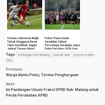
Timnas Indonesia Wajib
Putus Puasa Gelar
Tekuk Singapura Demi
Sembilan Tahun!
Tiket Semifinal. Kapan
Persebaya Surabaya Juara
Jadwal Timnas Main?
Piala Presiden 2026 Usai
Tekuk Persib
Tags:
Kontingen Kota Malang
pencak silat
porprov ix jatim
2025
Continue
Previous:
Warga Bantu Polisi, Terima Penghargaan
Reading
Next:
Ini Pandangan Umum Fraksi DPRD Kab. Malang untuk
Perda Perubahan APBD