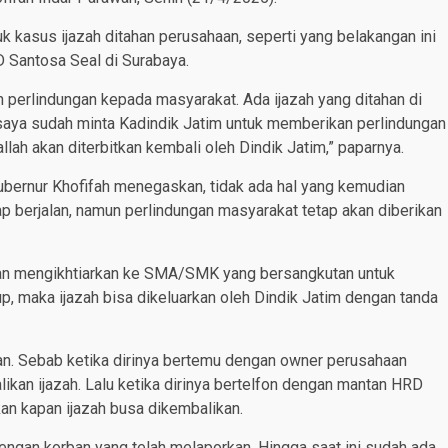
uk kasus ijazah ditahan perusahaan, seperti yang belakangan ini
D Santosa Seal di Surabaya.
perlindungan kepada masyarakat. Ada ijazah yang ditahan di
u saya sudah minta Kadindik Jatim untuk memberikan perlindungan
lah akan diterbitkan kembali oleh Dindik Jatim,” paparnya.
Gubernur Khofifah menegaskan, tidak ada hal yang kemudian
 berjalan, namun perlindungan masyarakat tetap akan diberikan
an mengikhtiarkan ke SMA/SMK yang bersangkutan untuk
 maka ijazah bisa dikeluarkan oleh Dindik Jatim dengan tanda
an. Sebab ketika dirinya bertemu dengan owner perusahaan
kan ijazah. Lalu ketika dirinya bertelfon dengan mantan HRD
an kapan ijazah busa dikembalikan.
engan korban yang telah melaporkan. Hingga saat ini sudah ada