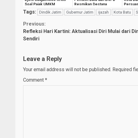
Soal Pajak UMKM
Resmikan Destana
Persuas
Giripurno
Ekonom
Tags:
Dindik Jatim
Gubernur Jatim
ijazah
Kota Batu
Continue
Previous:
Refleksi Hari Kartini: Aktualisasi Diri Mulai dari Dir
Reading
Sendiri
Leave a Reply
Your email address will not be published.
Required fi
Comment
*