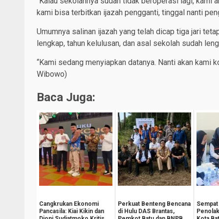
“Kalau sekolahnya sudah tidak beroperasi lagi, kami 
kami bisa terbitkan ijazah pengganti, tinggal nanti pe
Umumnya salinan ijazah yang telah dicap tiga jari teta
lengkap, tahun kelulusan, dan asal sekolah sudah len
“Kami sedang menyiapkan datanya. Nanti akan kami koo
Wibowo)
Baca Juga:
Cangkrukan Ekonomi
Perkuat Benteng Bencana
Sempat 
Pancasila: Kiai Kikin dan
di Hulu DAS Brantas,
Penolak
Djoni Sudjatmoko Kritis
Pemkot Batu dan BNPB
Kota Ba