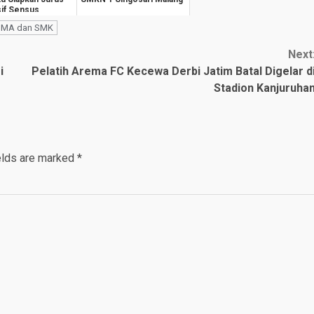
if Sensus
i 2026
SMA dan SMK
Next
i
Pelatih Arema FC Kecewa Derbi Jatim Batal Digelar d
Stadion Kanjuruha
elds are marked
*