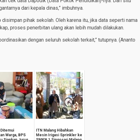
akan cek data Dapodik (Data Pokok Pendidikan)-nya. Dari situ
ngantarnya dari kepala dinas,” imbuhnya.
p disimpan pihak sekolah. Oleh karena itu, jika data seperti nama
gkap, proses penerbitan ulang akan lebih mudah dilakukan.
rdinasikan dengan seluruh sekolah terkait,” tutupnya. (Ananto
Ditemui
ITN Malang Hibahkan
an Warga, BPS
Mesin Irigasi Sprinkler ke
tu Siapkan Jurus
SMKN 1 Singosari Malang