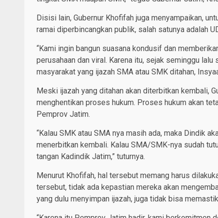
Disisi lain, Gubernur Khofifah juga menyampaikan, unt
ramai diperbincangkan publik, salah satunya adalah U
“Kami ingin bangun suasana kondusif dan memberikan 
perusahaan dan viral. Karena itu, sejak seminggu lal
masyarakat yang ijazah SMA atau SMK ditahan, Insyaal
Meski ijazah yang ditahan akan diterbitkan kembali, 
menghentikan proses hukum. Proses hukum akan tetap
Pemprov Jatim.
“Kalau SMK atau SMA nya masih ada, maka Dindik ak
menerbitkan kembali. Kalau SMA/SMK-nya sudah tutup,
tangan Kadindik Jatim,” tuturnya.
Menurut Khofifah, hal tersebut memang harus dilakuk
tersebut, tidak ada kepastian mereka akan mengembali
yang dulu menyimpan ijazah, juga tidak bisa memastik
“Karena itu Pemprov Jatim hadir, kami berkomitmen d