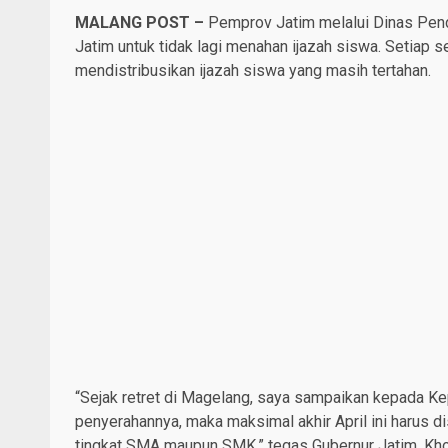
MALANG POST –
Pemprov Jatim melalui Dinas Pend
Jatim untuk tidak lagi menahan ijazah siswa. Setiap s
mendistribusikan ijazah siswa yang masih tertahan.
“Sejak retret di Magelang, saya sampaikan kepada Kepa
penyerahannya, maka maksimal akhir April ini harus di
tingkat SMA maupun SMK,” tegas Gubernur Jatim, Khof