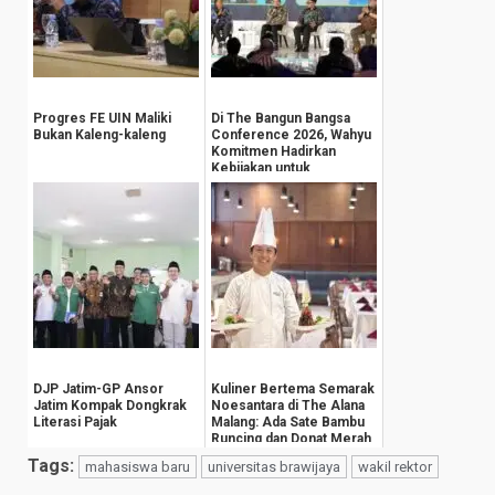
Progres FE UIN Maliki
Di The Bangun Bangsa
Bukan Kaleng-kaleng
Conference 2026, Wahyu
Komitmen Hadirkan
Kebijakan untuk
Kesejahteraan
Masyarak...
DJP Jatim-GP Ansor
Kuliner Bertema Semarak
Jatim Kompak Dongkrak
Noesantara di The Alana
Literasi Pajak
Malang: Ada Sate Bambu
Runcing dan Donat Merah
Putih
Tags:
mahasiswa baru
universitas brawijaya
wakil rektor