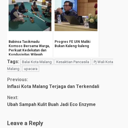
Babinsa Tasikmadu
Progres FE UIN Maliki
Komsos Bersama Warga,
Bukan Kaleng-kaleng
Perkuat Kedekatan dan
Kondusivitas Wilayah
Tags:
Balai Kota Malang
Kesaktian Pancasila
Pj Wali Kota
Malang
upacara
Continue
Previous:
Inflasi Kota Malang Terjaga dan Terkendali
Reading
Next:
Ubah Sampah Kulit Buah Jadi Eco Enzyme
Leave a Reply