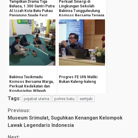
Tampilkan Drama Tiga
Perkuat Sinergi di
Bahasa, 1.300 Santri Putra
Lingkungan Sekolah
Al Izzah Kota Batu Pukau
Babinsa Tunggulwulung
Panggung Spade Fest
Komsos Bersama Tenaga
Pengajar
Babinsa Tasikmadu
Progres FE UIN Maliki
Komsos Bersama Warga,
Bukan Kaleng-kaleng
Perkuat Kedekatan dan
Kondusivitas Wilayah
Tags:
pejabat utama
polres batu
sertijab
Continue
Previous:
Museum Srimulat, Suguhkan Kenangan Kelompok
Reading
Lawak Legendaris Indonesia
Next: