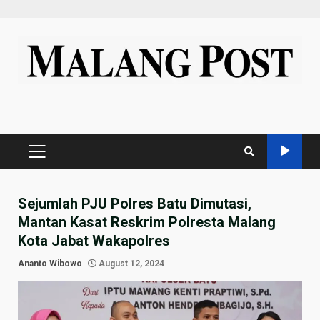
Skip
to
content
PRIMARY
MENU
Sejumlah PJU Polres Batu Dimutasi,
Mantan Kasat Reskrim Polresta Malang
Kota Jabat Wakapolres
Ananto Wibowo
August 12, 2024