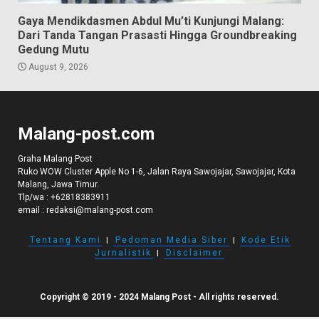
Gaya Mendikdasmen Abdul Mu’ti Kunjungi Malang:
Dari Tanda Tangan Prasasti Hingga Groundbreaking
Gedung Mutu
August 9, 2026
Malang-post.com
Graha Malang Post
Ruko WOW Cluster Apple No 1-6, Jalan Raya Sawojajar, Sawojajar, Kota
Malang, Jawa Timur.
Tlp/wa :
+62818383911
email :
redaksi@malang-post.com
Tentang Kami
I
Pedoman Media Siber
I
Kode Etik
Jurnalistik
I
Disclaimer
Copyright © 2019 - 2024 Malang Post - All rights reserved.