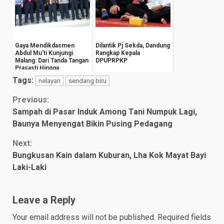
Gaya Mendikdasmen
Dilantik Pj Sekda, Dandung
Abdul Mu'ti Kunjungi
Rangkap Kepala
Malang: Dari Tanda Tangan
DPUPRPKP
Prasasti Hingga
Groundbreaking Gedu...
Tags:
nelayan
sendang biru
Continue
Previous:
Sampah di Pasar Induk Among Tani Numpuk Lagi,
Reading
Baunya Menyengat Bikin Pusing Pedagang
Next:
Bungkusan Kain dalam Kuburan, Lha Kok Mayat Bayi
Laki-Laki
Leave a Reply
Your email address will not be published.
Required fields