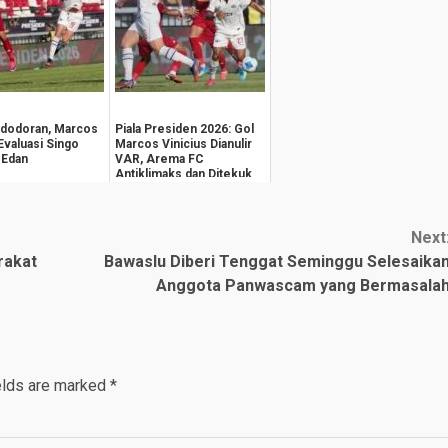
edodoran, Marcos
Piala Presiden 2026: Gol
Evaluasi Singo
Marcos Vinicius Dianulir
 Edan
VAR, Arema FC
Antiklimaks dan Ditekuk
Persija 1-3
Next
rakat
Bawaslu Diberi Tenggat Seminggu Selesaika
Anggota Panwascam yang Bermasala
elds are marked
*