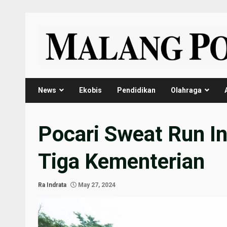
Skip
to
content
News
Ekobis
Pendidikan
Olahraga
Pocari Sweat Run I
Tiga Kementerian
Ra Indrata
May 27, 2024