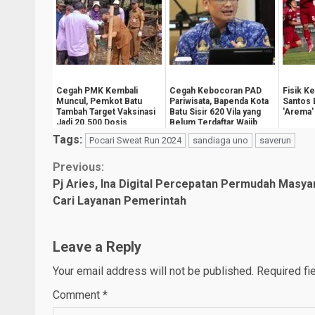
Cegah PMK Kembali
Cegah Kebocoran PAD
Fisik K
Muncul, Pemkot Batu
Pariwisata, Bapenda Kota
Santos 
Tambah Target Vaksinasi
Batu Sisir 620 Vila yang
'Arema'
Jadi 20.500 Dosis
Belum Terdaftar Wajib
Pajak
Tags:
Pocari Sweat Run 2024
sandiaga uno
saverun
Continue
Previous:
Pj Aries, Ina Digital Percepatan Permudah Masya
Reading
Cari Layanan Pemerintah
Leave a Reply
Your email address will not be published.
Required fi
Comment
*