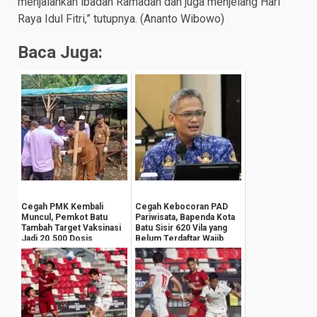
menjalankan ibadah Ramadan dan juga menjelang Hari
Raya Idul Fitri,” tutupnya. (Ananto Wibowo)
Baca Juga:
Cegah PMK Kembali
Cegah Kebocoran PAD
Muncul, Pemkot Batu
Pariwisata, Bapenda Kota
Tambah Target Vaksinasi
Batu Sisir 620 Vila yang
Jadi 20.500 Dosis
Belum Terdaftar Wajib
Pajak