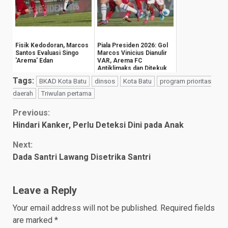
Fisik Kedodoran, Marcos
Piala Presiden 2026: Gol
Santos Evaluasi Singo
Marcos Vinicius Dianulir
'Arema' Edan
VAR, Arema FC
Antiklimaks dan Ditekuk
Persija 1-3
Tags:
BKAD Kota Batu
dinsos
Kota Batu
program prioritas
daerah
Triwulan pertama
Continue
Previous:
Hindari Kanker, Perlu Deteksi Dini pada Anak
Reading
Next:
Dada Santri Lawang Disetrika Santri
Leave a Reply
Your email address will not be published.
Required fields
are marked
*