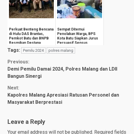
Perkuat Benteng Bencana
Sempat Ditemui
di Hulu DAS Brantas,
Penolakan Warga, BPS
Pemkot Batu dan BNPB
Kota Batu Siapkan Jurus
Resmikan Destana
Persuasif Sensus
Giripurno
Ekonomi 2026
Tags:
Pemilu 2024
polres malang
Continue
Previous:
Demi Pemilu Damai 2024, Polres Malang dan LDII
Reading
Bangun Sinergi
Next:
Kapolres Malang Apresiasi Ratusan Personel dan
Masyarakat Berprestasi
Leave a Reply
Your email address will not be published.
Required fields