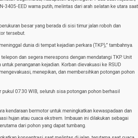
405-EED warna putih, melintas dari arah selatan ke utara saat
berukuran besar yang berada di sisi timur jalan roboh dan
or tersebut.
eninggal dunia di tempat kejadian perkara (TKP),” tambahnya.
ui telepon dan segera merespons dengan mendatangi TKP. Unit
n untuk penanganan kejadian. Korban dievakuasi ke RSUD
a mengevakuasi, menepikan, dan membersihkan potongan pohon
ar pukul 07.30 WIB, seluruh sisa potongan pohon berhasil
ra kendaraan bermotor untuk meningkatkan kewaspadaan dan
tuasi hujan atau cuaca ekstrem. Imbauan ini dilakukan sebagai
terutama dari pohon yang dapat tumbang.
atkan konsentrasi saat melintas di jalan, terutama saat cuaca