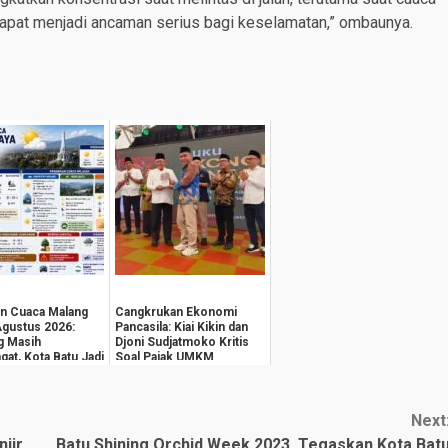
apat menjadi ancaman serius bagi keselamatan,” ombaunya.
an Cuaca Malang
Cangkrukan Ekonomi
Agustus 2026:
Pancasila: Kiai Kikin dan
g Masih
Djoni Sudjatmoko Kritis
at, Kota Batu Jadi
Soal Pajak UMKM
rdingin
Next
jir
Batu Shining Orchid Week 2023, Tegaskan Kota Bat