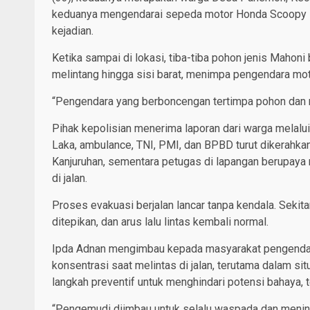
keduanya mengendarai sepeda motor Honda Scoopy N-3
kejadian.
Ketika sampai di lokasi, tiba-tiba pohon jenis Mahoni 
melintang hingga sisi barat, menimpa pengendara mot
“Pengendara yang berboncengan tertimpa pohon dan m
Pihak kepolisian menerima laporan dari warga melal
Laka, ambulance, TNI, PMI, dan BPBD turut dikerahka
Kanjuruhan, sementara petugas di lapangan berupay
di jalan.
Proses evakuasi berjalan lancar tanpa kendala. Sekit
ditepikan, dan arus lalu lintas kembali normal.
Ipda Adnan mengimbau kepada masyarakat pengenda
konsentrasi saat melintas di jalan, terutama dalam si
langkah preventif untuk menghindari potensi bahaya, 
“Pengemudi diimbau untuk selalu waspada dan meningk