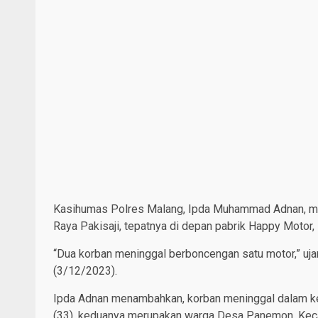
Kasihumas Polres Malang, Ipda Muhammad Adnan, me
Raya Pakisaji, tepatnya di depan pabrik Happy Motor,
“Dua korban meninggal berboncengan satu motor,” uj
(3/12/2023).
Ipda Adnan menambahkan, korban meninggal dalam kej
(33), keduanya merupakan warga Desa Panemon, Keca