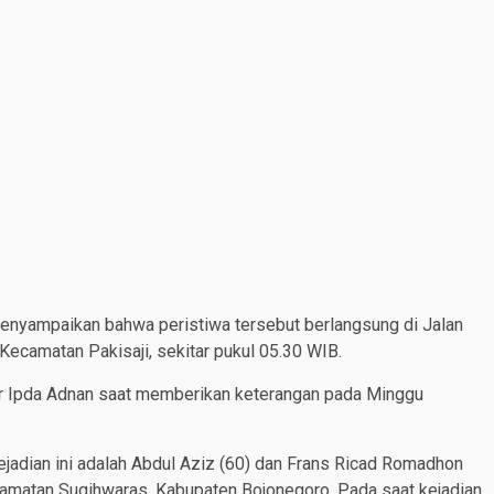
nyampaikan bahwa peristiwa tersebut berlangsung di Jalan
 Kecamatan Pakisaji, sekitar pukul 05.30 WIB.
ar Ipda Adnan saat memberikan keterangan pada Minggu
adian ini adalah Abdul Aziz (60) dan Frans Ricad Romadhon
matan Sugihwaras, Kabupaten Bojonegoro. Pada saat kejadian,