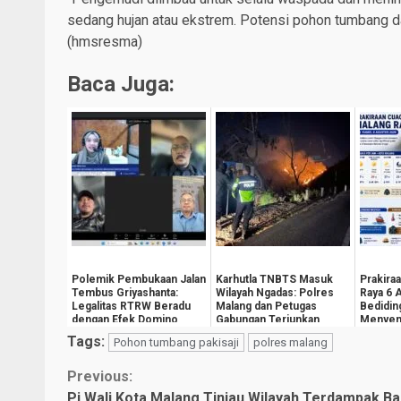
sedang hujan atau ekstrem. Potensi pohon tumbang d
(hmsresma)
Baca Juga:
Polemik Pembukaan Jalan
Karhutla TNBTS Masuk
Prakira
Tembus Griyashanta:
Wilayah Ngadas: Polres
Raya 6 
Legalitas RTRW Beradu
Malang dan Petugas
Bedidin
dengan Efek Domino
Gabungan Terjunkan
Menyeng
Kebijakan
Personel ke Jempla...
yang Te
Tags:
Pohon tumbang pakisaji
polres malang
Continue
Previous:
Pj Wali Kota Malang Tinjau Wilayah Terdampak Ban