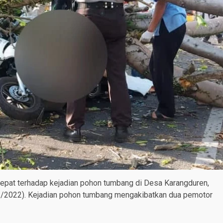
pat terhadap kejadian pohon tumbang di Desa Karangduren,
2/2022). Kejadian pohon tumbang mengakibatkan dua pemotor