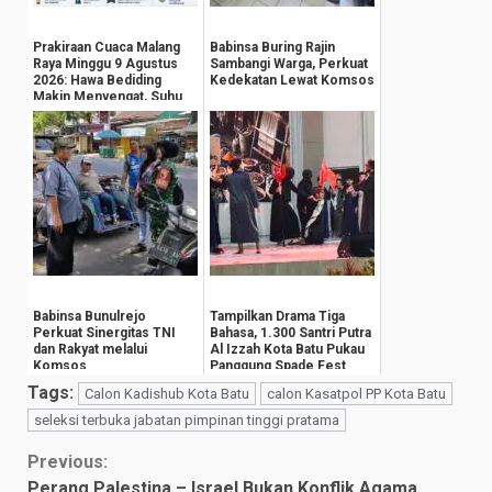
Prakiraan Cuaca Malang
Babinsa Buring Rajin
Raya Minggu 9 Agustus
Sambangi Warga, Perkuat
2026: Hawa Bediding
Kedekatan Lewat Komsos
Makin Menyengat, Suhu
Pegunungan An...
Babinsa Bunulrejo
Tampilkan Drama Tiga
Perkuat Sinergitas TNI
Bahasa, 1.300 Santri Putra
dan Rakyat melalui
Al Izzah Kota Batu Pukau
Komsos
Panggung Spade Fest
Tags:
Calon Kadishub Kota Batu
calon Kasatpol PP Kota Batu
seleksi terbuka jabatan pimpinan tinggi pratama
Continue
Previous:
Perang Palestina – Israel Bukan Konflik Agama