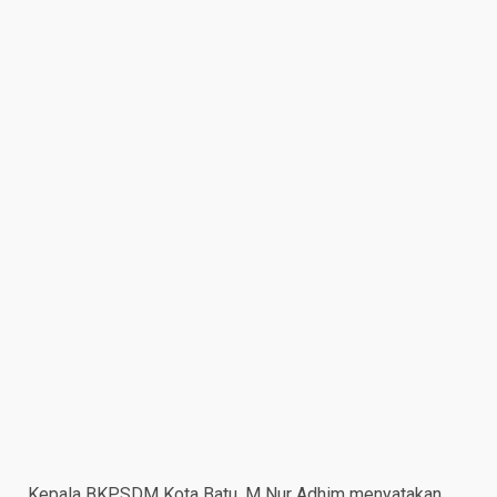
Kepala BKPSDM Kota Batu, M Nur Adhim menyatakan,