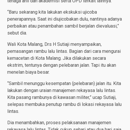
tenaga ahli dan akademisi serta OPD terkait lainnya.
“Baru sekarang kita lakukan ekskuksi ujicoba
penerapannya. Saat ini diujicobakan dulu, nantinya adanya
perbaikan atau penambahan sambil berjalan dievaluasi,”
sebut dia.
Wali Kota Malang, Drs H Sutiaji menyampaikan,
pemasangan rambu lalu lintas. Bagian dari cara mengurai
kemacetan di Kota Malang. Jika dilakukan secara
ekstrim, tentunya dengan pelebaran jalan. Tapi itu akan
menelan biaya besar.
“Sambil menunggu kesempatan (pelebaran) jalan itu. Kita
lakukan dengan uraian manajemen rekayasa lalu lintas.
Kita pasang rambunya di kawasan militer,” ucap Sutiaji,
selepas membuka penutup rambu di lokasi rekayasa lalu
lintas.
Dia menambahkan, proses pelaksanaan manajemen
rekayasa lalu lintas. Tidak cukup sehari atau dua hari saja,