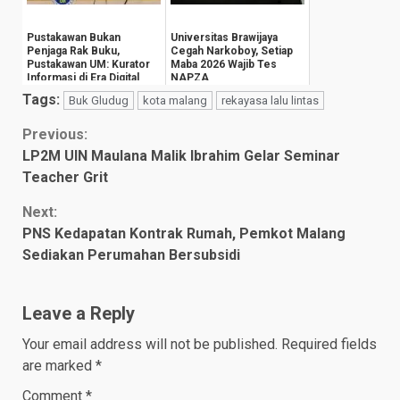
Pustakawan Bukan
Universitas Brawijaya
Penjaga Rak Buku,
Cegah Narkoboy, Setiap
Pustakawan UM: Kurator
Maba 2026 Wajib Tes
Informasi di Era Digital
NAPZA
Tags:
Buk Gludug
kota malang
rekayasa lalu lintas
Continue
Previous:
LP2M UIN Maulana Malik Ibrahim Gelar Seminar
Reading
Teacher Grit
Next:
PNS Kedapatan Kontrak Rumah, Pemkot Malang
Sediakan Perumahan Bersubsidi
Leave a Reply
Your email address will not be published.
Required fields
are marked
*
Comment
*