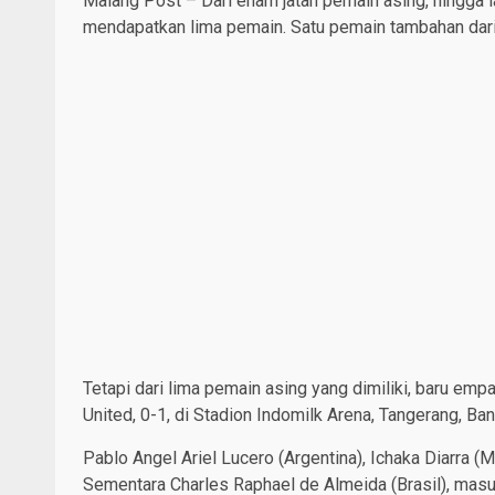
Malang Post – Dari enam jatah pemain asing, hingga
mendapatkan lima pemain. Satu pemain tambahan dari
Tetapi dari lima pemain asing yang dimiliki, baru em
United, 0-1, di Stadion Indomilk Arena, Tangerang, B
Pablo Angel Ariel Lucero (Argentina), Ichaka Diarra (Ma
Sementara Charles Raphael de Almeida (Brasil), masu