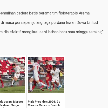
mulihan cedera betis berama tim fisioterapis Arema.
 di masa persiapan jelang laga perdana lawan Dewa United.
dia efektif mengikuti sesi latihan baru satu minggu terakhir,”
edodoran, Marcos
Piala Presiden 2026: Gol
Evaluasi Singo
Marcos Vinicius Dianulir