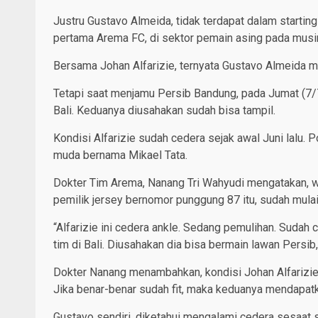
Justru Gustavo Almeida, tidak terdapat dalam starting 
pertama Arema FC, di sektor pemain asing pada musim
Bersama Johan Alfarizie, ternyata Gustavo Almeida m
Tetapi saat menjamu Persib Bandung, pada Jumat (7/7
Bali. Keduanya diusahakan sudah bisa tampil.
Kondisi Alfarizie sudah cedera sejak awal Juni lalu. P
muda bernama Mikael Tata.
Dokter Tim Arema, Nanang Tri Wahyudi mengatakan, wa
pemilik jersey bernomor punggung 87 itu, sudah mulai
“Alfarizie ini cedera ankle. Sedang pemulihan. Sudah
tim di Bali. Diusahakan dia bisa bermain lawan Persib,
Dokter Nanang menambahkan, kondisi Johan Alfarizie
Jika benar-benar sudah fit, maka keduanya mendapatk
Gustavo sendiri, diketahui mengalami cedera sesaat