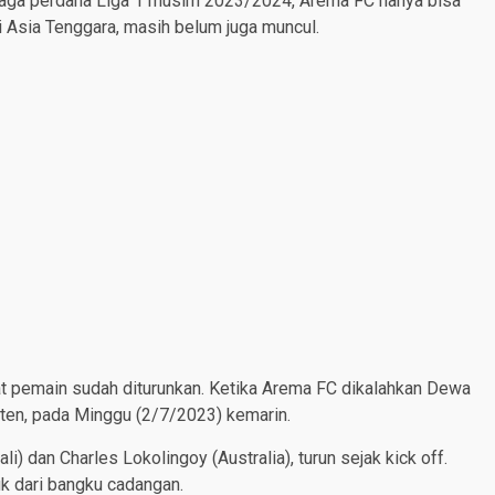
 laga perdana Liga 1 musim 2023/2024, Arema FC hanya bisa
 Asia Tenggara, masih belum juga muncul.
pat pemain sudah diturunkan. Ketika Arema FC dikalahkan Dewa
anten, pada Minggu (2/7/2023) kemarin.
li) dan Charles Lokolingoy (Australia), turun sejak kick off.
k dari bangku cadangan.