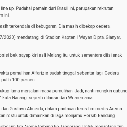
line up. Padahal pemain dari Brasil ini, perupakan rekrutan
 ini.
asih terkendala di kebugaran. Dia masih dibekap cedera.
/2023) mendatang, di Stadion Kapten I Wayan Dipta, Gianyar,
osisi bek sayap kiri asli Malang itu, untuk sementara diisi anak
ktu pemulihan Alfarizie sudah tinggal sebentar lagi. Cedera
 pulih 100 persen.
 cukup lama menjalani masa pemulihan. Jadi, nanti mungkin gabun
” kata Nanang, seperti dilansir dari Wearemania.
 dan Gustavo Almeida, dalam pantauan terus tim medis Arema.
an restu untuk dimainkan di laga menjamu Persib Bandung.
 sebelum tim Arema terbang ke Tangerang. Untuk menantang tim