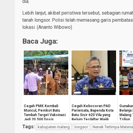
dia.
Lebih lanjut, akibat peristiwa tersebut, sebagian rum
tanah longsor. Polisi telah memasang garis pembatas
lokasi. (Ananto Wibowo)
Baca Juga:
Cegah PMK Kembali
Cegah Kebocoran PAD
Gunakan
Muncul, Pemkot Batu
Pariwisata, Bapenda Kota
Belanja
Tambah Target Vaksinasi
Batu Sisir 620 Vila yang
Malang
Jadi 20.500 Dosis
Belum Terdaftar Wajib
Triliun
Pajak
Tags:
kabupaten malang
longsor
Nenek Tertimpa Materia