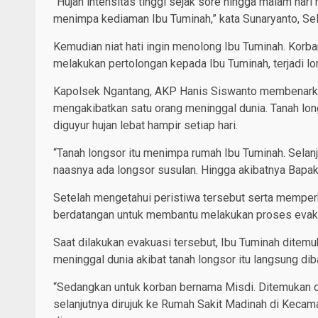
“Hujan intensitas tinggi sejak sore hingga malam hari 
menimpa kediaman Ibu Tuminah,” kata Sunaryanto, Sel
Kemudian niat hati ingin menolong Ibu Tuminah. Korba
melakukan pertolongan kepada Ibu Tuminah, terjadi lo
Kapolsek Ngantang, AKP Hanis Siswanto membenarkan, 
mengakibatkan satu orang meninggal dunia. Tanah longs
diguyur hujan lebat hampir setiap hari.
“Tanah longsor itu menimpa rumah Ibu Tuminah. Sela
naasnya ada longsor susulan. Hingga akibatnya Bapak M
Setelah mengetahui peristiwa tersebut serta memperk
berdatangan untuk membantu melakukan proses evaku
Saat dilakukan evakuasi tersebut, Ibu Tuminah ditemu
meninggal dunia akibat tanah longsor itu langsung d
“Sedangkan untuk korban bernama Misdi. Ditemukan d
selanjutnya dirujuk ke Rumah Sakit Madinah di Kecam