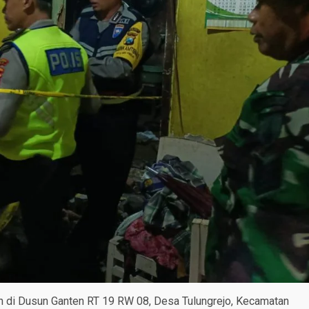
n di Dusun Ganten RT 19 RW 08, Desa Tulungrejo, Kecamatan