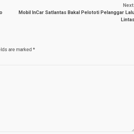
Next
o
Mobil InCar Satlantas Bakal Pelototi Pelanggar Lal
Linta
elds are marked
*