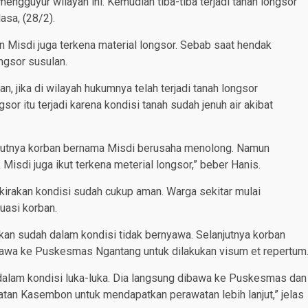
mengguyur wilayah ini. Kemudian tiba-tiba terjadi tanah longsor
asa, (28/2).
n Misdi juga terkena material longsor. Sebab saat hendak
ngsor susulan.
jika di wilayah hukumnya telah terjadi tanah longsor
or itu terjadi karena kondisi tanah sudah jenuh air akibat
njutnya korban bernama Misdi berusaha menolong. Namun
isdi juga ikut terkena meterial longsor,” beber Hanis.
irakan kondisi sudah cukup aman. Warga sekitar mulai
asi korban.
kan sudah dalam kondisi tidak bernyawa. Selanjutnya korban
ibawa ke Puskesmas Ngantang untuk dilakukan visum et repertum
alam kondisi luka-luka. Dia langsung dibawa ke Puskesmas dan
atan Kasembon untuk mendapatkan perawatan lebih lanjut,” jelas