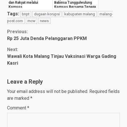
dan Rakyat melalui
Babinsa Tunggulwulung
Komsos
Komsos Bersama Tenaga
Pengajar
Tags:
bnpt
dugaan korupsi
kabupaten malang
malang-
post.com
mcw
news
Continue
Previous:
Rp 25 Juta Denda Pelanggaran PPKM
Reading
Next:
Wawali Kota Malang Tinjau Vaksinasi Warga Gading
Kasri
Leave a Reply
Your email address will not be published.
Required fields
are marked
*
Comment
*