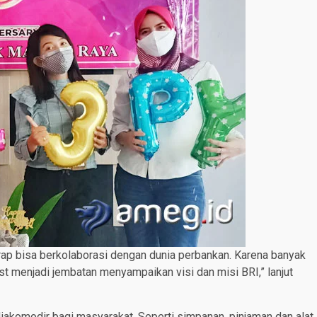
rap bisa berkolaborasi dengan dunia perbankan. Karena banyak
t menjadi jembatan menyampaikan visi dan misi BRI,” lanjut
iakomodir bagi masyarakat. Seperti simpanan, pinjaman dan alat