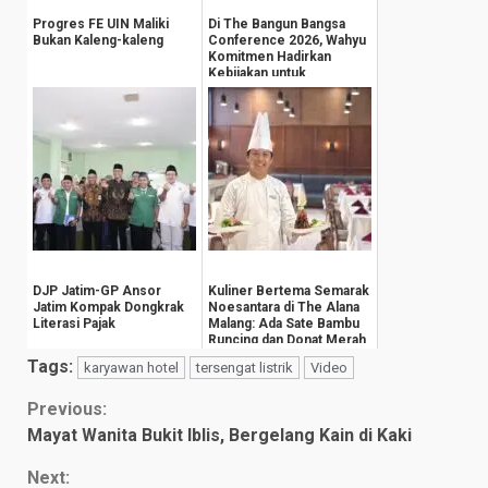
Progres FE UIN Maliki
Di The Bangun Bangsa
Bukan Kaleng-kaleng
Conference 2026, Wahyu
Komitmen Hadirkan
Kebijakan untuk
Kesejahteraan
Masyarak...
DJP Jatim-GP Ansor
Kuliner Bertema Semarak
Jatim Kompak Dongkrak
Noesantara di The Alana
Literasi Pajak
Malang: Ada Sate Bambu
Runcing dan Donat Merah
Putih
Tags:
karyawan hotel
tersengat listrik
Video
Continue
Previous:
Mayat Wanita Bukit Iblis, Bergelang Kain di Kaki
Reading
Next: