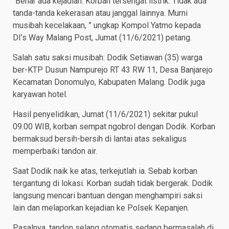
“Benar ada kejadian. Korban tersengat listrik. Tidak ada
tanda-tanda kekerasan atau janggal lainnya. Murni
musibah kecelakaan, ” ungkap Kompol Yatmo kepada
DI’s Way Malang Post, Jumat (11/6/2021) petang.
Salah satu saksi musibah: Dodik Setiawan (35) warga
ber-KTP Dusun Nampurejo RT 43 RW 11, Desa Banjarejo
Kecamatan Donomulyo, Kabupaten Malang. Dodik juga
karyawan hotel.
Hasil penyelidikan, Jumat (11/6/2021) sekitar pukul
09.00 WIB, korban sempat ngobrol dengan Dodik. Korban
bermaksud bersih-bersih di lantai atas sekaligus
memperbaiki tandon air.
Saat Dodik naik ke atas, terkejutlah ia. Sebab korban
tergantung di lokasi. Korban sudah tidak bergerak. Dodik
langsung mencari bantuan dengan menghampiri saksi
lain dan melaporkan kejadian ke Polsek Kepanjen.
Pasalnya, tandon selang otomatis sedang bermasalah di