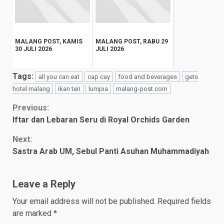
MALANG POST, KAMIS
MALANG POST, RABU 29
30 JULI 2026
JULI 2026
Tags:
all you can eat
cap cay
food and beverages
gets
hotel malang
ikan teri
lumpia
malang-post.com
Continue
Previous:
Iftar dan Lebaran Seru di Royal Orchids Garden
Reading
Next:
Sastra Arab UM, Sebul Panti Asuhan Muhammadiyah
Leave a Reply
Your email address will not be published.
Required fields
are marked
*