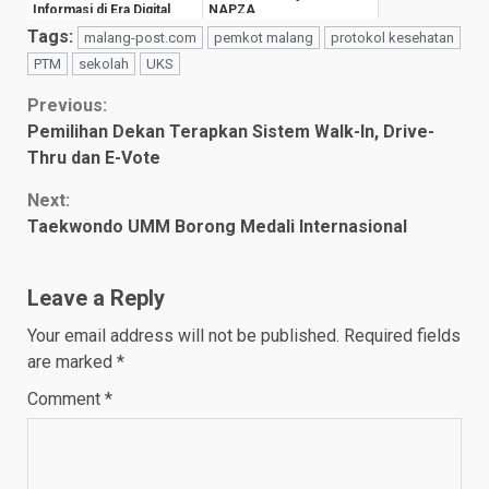
Informasi di Era Digital
NAPZA
Tags:
malang-post.com
pemkot malang
protokol kesehatan
PTM
sekolah
UKS
Continue
Previous:
Pemilihan Dekan Terapkan Sistem Walk-In, Drive-
Reading
Thru dan E-Vote
Next:
Taekwondo UMM Borong Medali Internasional
Leave a Reply
Your email address will not be published.
Required fields
are marked
*
Comment
*