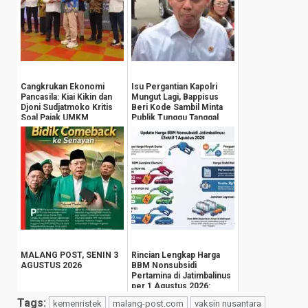
Cangkrukan Ekonomi
Isu Pergantian Kapolri
Pancasila: Kiai Kikin dan
Mungut Lagi, Bappisus
Djoni Sudjatmoko Kritis
Beri Kode Sambil Minta
Soal Pajak UMKM
Publik Tunggu Tanggal
Mainnya
MALANG POST, SENIN 3
Rincian Lengkap Harga
AGUSTUS 2026
BBM Nonsubsidi
Pertamina di Jatimbalinus
per 1 Agustus 2026:
Pertamax Turbo An...
Tags:
kemenristek
malang-post.com
vaksin nusantara