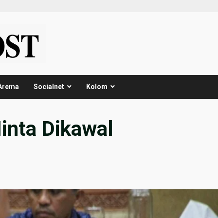
Arema
Socialnet
Kolom
inta Dikawal