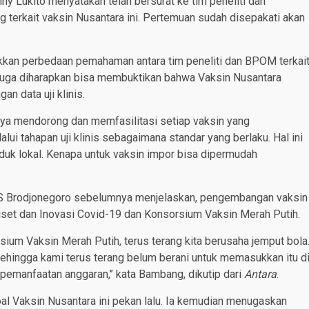
ny Lukito menyatakan telah bersurat ke tim peneliti dan
 terkait vaksin Nusantara ini. Pertemuan sudah disepakati akan
kkan perbedaan pemahaman antara tim peneliti dan BPOM terkai
ti juga diharapkan bisa membuktikan bahwa Vaksin Nusantara
n data uji klinis.
a mendorong dan memfasilitasi setiap vaksin yang
i tahapan uji klinis sebagaimana standar yang berlaku. Hal ini
duk lokal. Kenapa untuk vaksin impor bisa dipermudah
PS Brodjonegoro sebelumnya menjelaskan, pengembangan vaksin
et dan Inovasi Covid-19 dan Konsorsium Vaksin Merah Putih.
ium Vaksin Merah Putih, terus terang kita berusaha jemput bola
n sehingga kami terus terang belum berani untuk memasukkan itu d
pemanfaatan anggaran,’’ kata Bambang, dikutip dari
Antara
.
l Vaksin Nusantara ini pekan lalu. Ia kemudian menugaskan