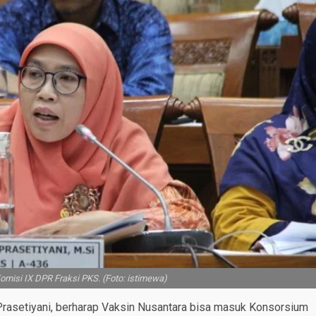
Komisi IX DPR Fraksi PKS. (Foto: istimewa)
Prasetiyani, berharap Vaksin Nusantara bisa masuk Konsorsium