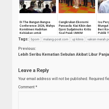
Di The Bangun Bangsa
Cangkrukan Ekonomi
Isu Perg
Conference 2026, Wahyu
Pancasila: Kiai Kikin dan
Mungut 
Komitmen Hadirkan
Djoni Sudjatmoko Kritis
Beri Ko
Kebijakan untuk
Soal Pajak UMKM
Publik 
Kesejahteraan
Mainnya
Tags:
bpom
malang-post.com
uji klinis
vaksin merah p
Masyarak...
Continue
Previous:
Lebih Seribu Kematian Sebulan Akibat Libur Panj
Reading
Leave a Reply
Your email address will not be published.
Required fi
Comment
*