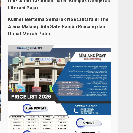
DJP Jatim-GP Ansor Jatim Kompak Dongkrak
Literasi Pajak
Kuliner Bertema Semarak Noesantara di The
Alana Malang: Ada Sate Bambu Runcing dan
Donat Merah Putih