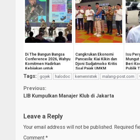
Di The Bangun Bangsa
Cangkrukan Ekonomi
Isu Perg
Conference 2026, Wahyu
Pancasila: Kiai Kikin dan
Mungut 
Komitmen Hadirkan
Djoni Sudjatmoko Kritis
Beri Ko
Kebijakan untuk
Soal Pajak UMKM
Publik 
Kesejahteraan
Mainnya
Tags:
gojek
halodoc
kemenristek
malang-post.com
Masyarak...
Continue
Previous:
LIB Kumpulkan Manajer Klub di Jakarta
Reading
Leave a Reply
Your email address will not be published.
Required fi
Comment
*