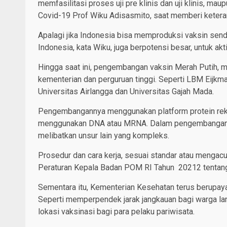
memfasilitasi proses uji pre klinis dan uji klinis, ma
Covid-19 Prof Wiku Adisasmito, saat memberi keter
Apalagi jika Indonesia bisa memproduksi vaksin sendi
Indonesia, kata Wiku, juga berpotensi besar, untuk ak
Hingga saat ini, pengembangan vaksin Merah Putih, 
kementerian dan perguruan tinggi. Seperti LBM Eijkman
Universitas Airlangga dan Universitas Gajah Mada.
Pengembangannya menggunakan platform protein rekomb
menggunakan DNA atau MRNA. Dalam pengembangan v
melibatkan unsur lain yang kompleks.
Prosedur dan cara kerja, sesuai standar atau mengac
Peraturan Kepala Badan POM RI Tahun 20212 tentan
Sementara itu, Kementerian Kesehatan terus berupa
Seperti memperpendek jarak jangkauan bagi warga la
lokasi vaksinasi bagi para pelaku pariwisata.