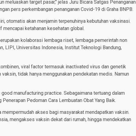
upun meluaskan target pasar,’’ jelas Juru Bicara Satgas Penanganan
angan pers perkembangan penanganan Covid-19 di Graha BNPB.
ri, otomatis akan menjamin terpenuhinya kebutuhan vaksinasi.
tif mencapai ketahanan kesehatan global.
merupakan kolaborasi lembaga riset, lembaga pemerintah non
, LIPI, Universitas Indonesia, Institut Teknologi Bandung,
inen, viral factor termasuk inactivated virus dan genetik
aksin, tidak hanya menggunakan pendekatan medis. Namun
u good manufacturing practice. Sebagaimana tertuang dalam
g Penerapan Pedoman Cara Lembuatan Obat Yang Baik.
ya mempermudah akses bagi masyarakat mendapatkan vaksin.
nsia, mengakses vaksin dekat dari rumah, hingga mendekatkan