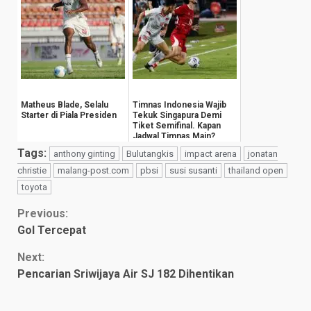
Matheus Blade, Selalu
Timnas Indonesia Wajib
Starter di Piala Presiden
Tekuk Singapura Demi
Tiket Semifinal. Kapan
Jadwal Timnas Main?
Tags:
anthony ginting
Bulutangkis
impact arena
jonatan
christie
malang-post.com
pbsi
susi susanti
thailand open
toyota
Continue
Previous:
Gol Tercepat
Reading
Next:
Pencarian Sriwijaya Air SJ 182 Dihentikan