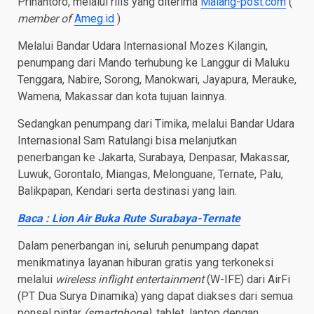
Prihantoro, melalui rilis yang diterima
Malang-post.com
(
member of
Ameg.id
)
Melalui Bandar Udara Internasional Mozes Kilangin,
penumpang dari Mando terhubung ke Langgur di Maluku
Tenggara, Nabire, Sorong, Manokwari, Jayapura, Merauke,
Wamena, Makassar dan kota tujuan lainnya.
Sedangkan penumpang dari Timika, melalui Bandar Udara
Internasional Sam Ratulangi bisa melanjutkan
penerbangan ke Jakarta, Surabaya, Denpasar, Makassar,
Luwuk, Gorontalo, Miangas, Melonguane, Ternate, Palu,
Balikpapan, Kendari serta destinasi yang lain.
Baca : Lion Air Buka Rute Surabaya-Ternate
Dalam penerbangan ini, seluruh penumpang dapat
menikmatinya layanan hiburan gratis yang terkoneksi
melalui
wireless inflight entertainment
(W-IFE) dari AirFi
(PT Dua Surya Dinamika) yang dapat diakses dari semua
ponsel pintar
(smartphone)
, tablet, laptop dengan