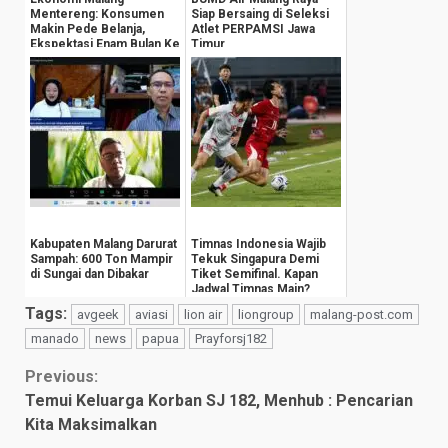
Mentereng: Konsumen
Siap Bersaing di Seleksi
Makin Pede Belanja,
Atlet PERPAMSI Jawa
Ekspektasi Enam Bulan Ke
Timur
Depan Tembus 139,0
Kabupaten Malang Darurat
Timnas Indonesia Wajib
Sampah: 600 Ton Mampir
Tekuk Singapura Demi
di Sungai dan Dibakar
Tiket Semifinal. Kapan
Jadwal Timnas Main?
Tags:
avgeek
aviasi
lion air
liongroup
malang-post.com
manado
news
papua
Prayforsj182
Continue
Previous:
Temui Keluarga Korban SJ 182, Menhub : Pencarian
Reading
Kita Maksimalkan