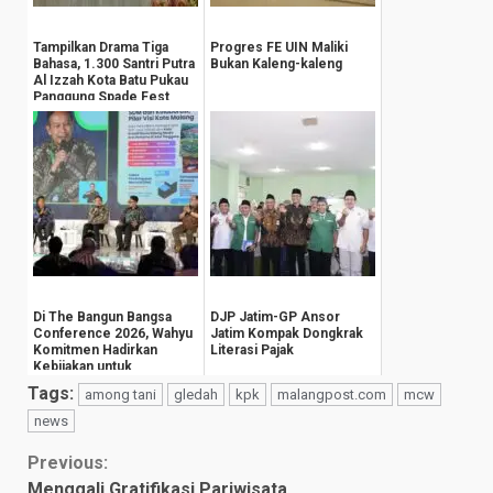
Tampilkan Drama Tiga
Progres FE UIN Maliki
Bahasa, 1.300 Santri Putra
Bukan Kaleng-kaleng
Al Izzah Kota Batu Pukau
Panggung Spade Fest
Di The Bangun Bangsa
DJP Jatim-GP Ansor
Conference 2026, Wahyu
Jatim Kompak Dongkrak
Komitmen Hadirkan
Literasi Pajak
Kebijakan untuk
Kesejahteraan
Tags:
among tani
gledah
kpk
malangpost.com
mcw
Masyarak...
news
Continue
Previous:
Menggali Gratifikasi Pariwisata