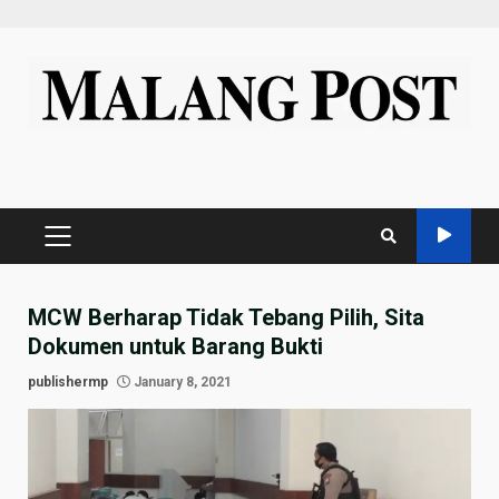
Skip
to
content
PRIMARY
MENU
MCW Berharap Tidak Tebang Pilih, Sita
Dokumen untuk Barang Bukti
publishermp
January 8, 2021