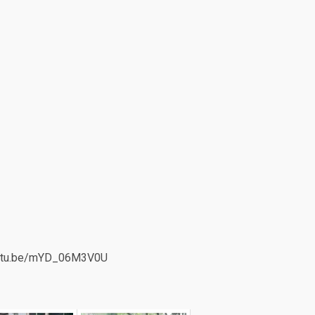
outu.be/mYD_06M3V0U