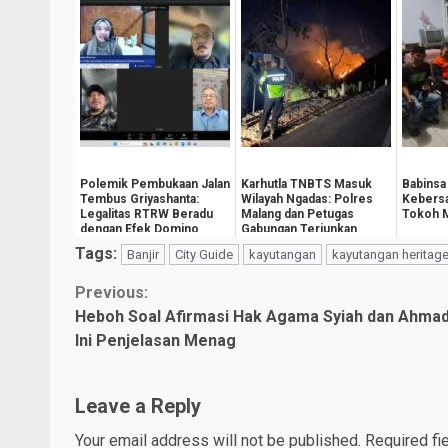
Polemik Pembukaan Jalan
Karhutla TNBTS Masuk
Babinsa
Tembus Griyashanta:
Wilayah Ngadas: Polres
Kebers
Legalitas RTRW Beradu
Malang dan Petugas
Tokoh M
dengan Efek Domino
Gabungan Terjunkan
Kebijakan
Personel ke Jempla...
Tags:
Banjir
City Guide
kayutangan
kayutangan heritag
Continue
Previous:
Heboh Soal Afirmasi Hak Agama Syiah dan Ahmad
Reading
Ini Penjelasan Menag
Leave a Reply
Your email address will not be published.
Required fi