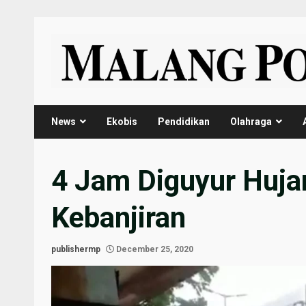
Skip
to
content
News
Ekobis
Pendidikan
Olahraga
4 Jam Diguyur Huja
Kebanjiran
publishermp
December 25, 2020