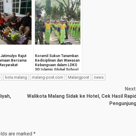
 Jatimulyo Rajut
Koramil Sukun Tanamkan
amaan Bersama
Kedisiplinan dan Wawasan
asyarakat
Kebangsaan dalam LDKS
SD Islamic Global School
e
kota malang
malang-post.com
Malangpost
news
Next
iyah,
Walikota Malang Sidak ke Hotel, Cek Hasil Rapi
Pengunjun
elds are marked
*