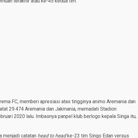
emuan terakhir atau ke-45 kedua tim.
rema FC, memberi apresiasi atas tingginya animo Aremania dan
rcatat 29.474 Aremania dan Jakmania, memadati Stadion
ruari 2020 lalu. Imbasnya panpel klub berlogo kepala Singa itu,
ga menjadi catatan
head to head
ke-23 tim Singo Edan versus