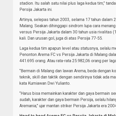
stadion. Itu salah satu nilai plus laga kedua tim,’’ 
Persija Jakarta ini.
Artinya, selepas tahun 2003, selama 17 tahun dalam 20
Malang. Seakan dihinggapi sindrom lupa cara menang 
versus Persija Jakarta dalam 30 tahun usia rivalitas
kali. Dan urusan gol, juga di atas Persija 77-55.
Laga kedua tim apapun level atau statusnya, selalu m
Penonton Arema FC vs Persija Jakarta di Malang da
441.695 orang. Atau rata-rata 25.982,06 orang per lag
‘’Bermain di Malang dan lawan Arema, beda dengan kota
teknik, skill dan taktik dengan sendirinya tidak ada ma
kata Kurniawan Dwi Yulianto.
‘’Harus bisa memainkan karakter dan gaya bermain sen
sudah, karakter dan gaya bermain Persija, selalu hil
Aremania,’’ ujar mantan striker Persija Jakarta era 200
Head to head Arema FC vs Persija Jakarta di Ma