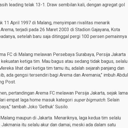
ih leading telak 13-1. Draw sembilan kali, dengan agregat gol
ak 11 April 1997 di Malang, menyimpan rivalitas menarik
Arema, terjadi pada 26 Maret 2003 di Stadion Gajayana, Kota
adanya, setelah baru saja ditinggal pergi 100 persen pemainnya
ma FC di Malang melawan Persebaya Surabaya, Persija Jakarta
kekuatan ketiga tim. Mau bagus atau sedang tidak bagus, selalu
eka lihat dari ketiga tim tamu itu, adalah sejarah panjang dan
ib, ada gengsi tersendiri bagi Arema dan Aremania,’’ imbuh Abdul
ng Post.
emen, pertandingan Arema FC melawan Persija Jakarta, sejak lama
 dari empat laga home masuk kategori
super bigmatch
. Selain
ya,’’ tambah Joko ‘Gethuk’ Susilo.
di Malang maupun di Jakarta. Menariknya, laga kedua tim selalu
 Jakmania itu selalu akur dan damai, meski ada dalam satu