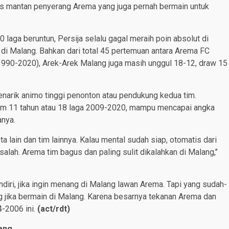
tandas mantan penyerang Arema yang juga pernah bermain untuk
 laga beruntun, Persija selalu gagal meraih poin absolut di
di Malang. Bahkan dari total 45 pertemuan antara Arema FC
 (1990-2020), Arek-Arek Malang juga masih unggul 18-12, draw 15
enarik animo tinggi penonton atau pendukung kedua tim.
lam 11 tahun atau 18 laga 2009-2020, mampu mencapai angka
anya.
 lain dan tim lainnya. Kalau mental sudah siap, otomatis dari
salah. Arema tim bagus dan paling sulit dikalahkan di Malang,’’
diri, jika ingin menang di Malang lawan Arema. Tapi yang sudah-
ang jika bermain di Malang. Karena besarnya tekanan Arema dan
4-2006 ini.
(
act/rdt
)
lang