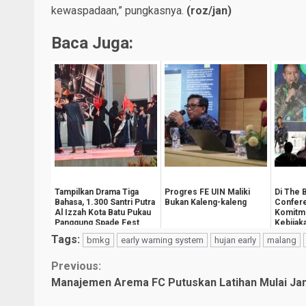
kewaspadaan,” pungkasnya.
(
roz/jan
)
Baca Juga:
Tampilkan Drama Tiga
Progres FE UIN Maliki
Di The 
Bahasa, 1.300 Santri Putra
Bukan Kaleng-kaleng
Confer
Al Izzah Kota Batu Pukau
Komitm
Panggung Spade Fest
Kebijak
Kesejah
Tags:
bmkg
early warning system
hujan early
malang
Masyara
Continue
Previous:
Manajemen Arema FC Putuskan Latihan Mulai Jan
Reading