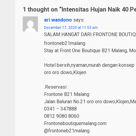
1 thought on “
Intensitas Hujan Naik 40 P
ari wandono
says:
December 17, 2020 at 11:53 am
SALAM HANGAT DARI FRONTONE BOUTIQ
frontoneb21malang
Stay at Front One Boutique B21 Malang, Mod
.
Hotel bersih,nyaman,murah dengan konsep M
oro oro dowo,Klojen
.
.Reservasi :
Frontone B21 Malang
Jalan Baluran No.21 oro oro dowo,Klojen,M
0341 – 347888
0812 9080 8060
Frontoneboutiquemalang.com
@frontoneb21malang