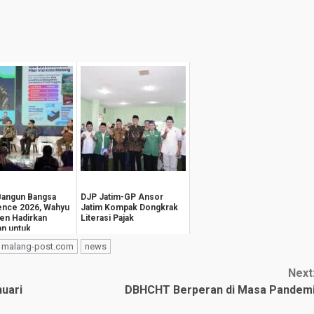
Bangun Bangsa
DJP Jatim-GP Ansor
ence 2026, Wahyu
Jatim Kompak Dongkrak
en Hadirkan
Literasi Pajak
an untuk
teraan
malang-post.com
news
k...
Next
uari
DBHCHT Berperan di Masa Pandem