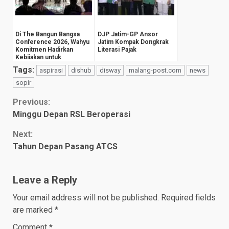
Di The Bangun Bangsa
DJP Jatim-GP Ansor
Conference 2026, Wahyu
Jatim Kompak Dongkrak
Komitmen Hadirkan
Literasi Pajak
Kebijakan untuk
Kesejahteraan
Tags:
aspirasi
dishub
disway
malang-post.com
news
Masyarak...
sopir
Continue
Previous:
Minggu Depan RSL Beroperasi
Reading
Next:
Tahun Depan Pasang ATCS
Leave a Reply
Your email address will not be published.
Required fields
are marked
*
Comment
*