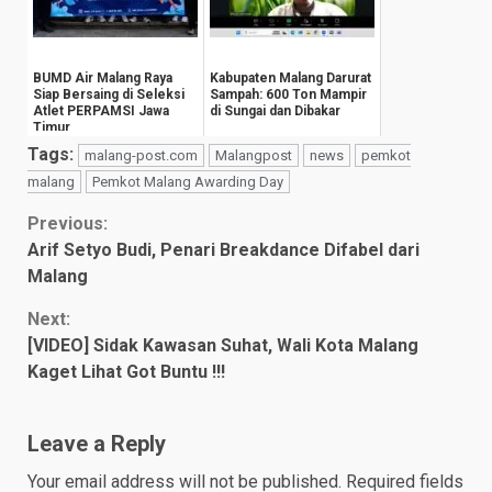
BUMD Air Malang Raya
Kabupaten Malang Darurat
Siap Bersaing di Seleksi
Sampah: 600 Ton Mampir
Atlet PERPAMSI Jawa
di Sungai dan Dibakar
Timur
Tags:
malang-post.com
Malangpost
news
pemkot
malang
Pemkot Malang Awarding Day
Continue
Previous:
Arif Setyo Budi, Penari Breakdance Difabel dari
Reading
Malang
Next:
[VIDEO] Sidak Kawasan Suhat, Wali Kota Malang
Kaget Lihat Got Buntu !!!
Leave a Reply
Your email address will not be published.
Required fields