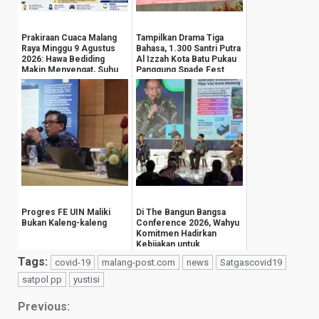
Prakiraan Cuaca Malang
Tampilkan Drama Tiga
Raya Minggu 9 Agustus
Bahasa, 1.300 Santri Putra
2026: Hawa Bediding
Al Izzah Kota Batu Pukau
Makin Menyengat, Suhu
Panggung Spade Fest
Pegunungan An...
Progres FE UIN Maliki
Di The Bangun Bangsa
Bukan Kaleng-kaleng
Conference 2026, Wahyu
Komitmen Hadirkan
Kebijakan untuk
Kesejahteraan
Tags:
covid-19
malang-post.com
news
Satgascovid19
Masyarak...
satpol pp
yustisi
Continue
Previous: