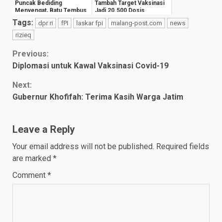
Puncak Bediding
Tambah Target Vaksinasi
Menyengat, Batu Tembus
Jadi 20.500 Dosis
13 Derajat Celsiu...
Tags:
dpr ri
fPI
laskar fpi
malang-post.com
news
rizieq
Continue
Previous:
Diplomasi untuk Kawal Vaksinasi Covid-19
Reading
Next:
Gubernur Khofifah: Terima Kasih Warga Jatim
Leave a Reply
Your email address will not be published.
Required fields
are marked
*
Comment
*