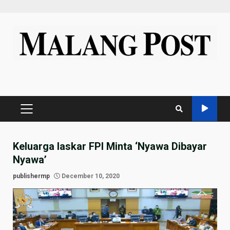
Skip
to
content
PRIMARY
MENU
Keluarga laskar FPI Minta ‘Nyawa Dibayar
Nyawa’
publishermp
December 10, 2020