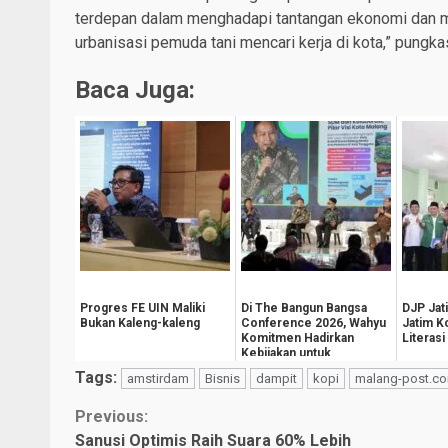
terdepan dalam menghadapi tantangan ekonomi dan me
urbanisasi pemuda tani mencari kerja di kota,” pungk
Baca Juga:
Progres FE UIN Maliki
Di The Bangun Bangsa
DJP Jat
Bukan Kaleng-kaleng
Conference 2026, Wahyu
Jatim 
Komitmen Hadirkan
Literasi
Kebijakan untuk
Kesejahteraan
Tags:
amstirdam
Bisnis
dampit
kopi
malang-post.c
Masyarak...
Continue
Previous:
Sanusi Optimis Raih Suara 60% Lebih