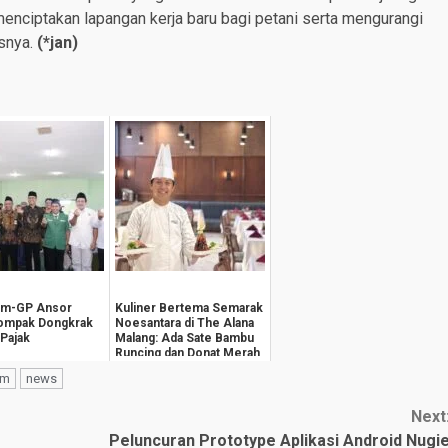
nciptakan lapangan kerja baru bagi petani serta mengurangi
asnya.
(*
jan
)
im-GP Ansor
Kuliner Bertema Semarak
Kompak Dongkrak
Noesantara di The Alana
 Pajak
Malang: Ada Sate Bambu
Runcing dan Donat Merah
Putih
om
news
Next
Peluncuran Prototype Aplikasi Android Nugi