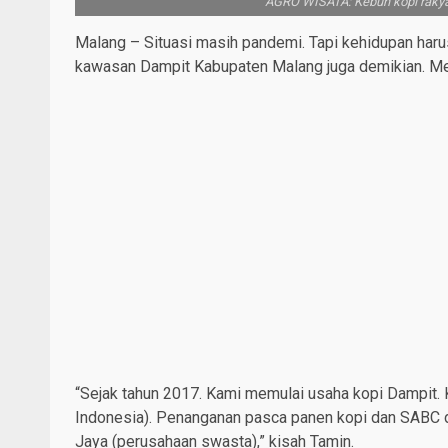
AGRO WISATA: Kebun kopi rakyat
Malang – Situasi masih pandemi. Tapi kehidupan harus 
kawasan Dampit Kabupaten Malang juga demikian. Me
“Sejak tahun 2017. Kami memulai usaha kopi Dampit. Ka
Indonesia). Penanganan pasca panen kopi dan SABC d
Jaya (perusahaan swasta),” kisah Tamin.