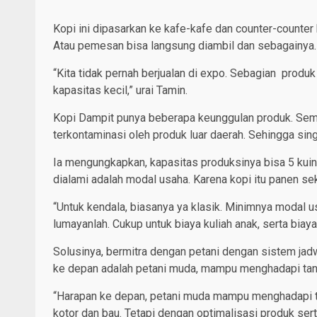
Kopi ini dipasarkan ke kafe-kafe dan counter-counter k
Atau pemesan bisa langsung diambil dan sebagainya. Pe
“Kita tidak pernah berjualan di expo. Sebagian produk
kapasitas kecil,” urai Tamin.
Kopi Dampit punya beberapa keunggulan produk. Semua 
terkontaminasi oleh produk luar daerah. Sehingga sing
Ia mengungkapkan, kapasitas produksinya bisa 5 kuint
dialami adalah modal usaha. Karena kopi itu panen se
“Untuk kendala, biasanya ya klasik. Minimnya modal u
lumayanlah. Cukup untuk biaya kuliah anak, serta biaya
Solusinya, bermitra dengan petani dengan sistem jadw
ke depan adalah petani muda, mampu menghadapi tant
“Harapan ke depan, petani muda mampu menghadapi tant
kotor dan bau. Tetapi dengan optimalisasi produk sert