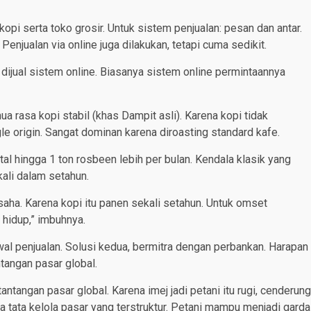
opi serta toko grosir. Untuk sistem penjualan: pesan dan antar.
njualan via online juga dilakukan, tetapi cuma sedikit.
 dijual sistem online. Biasanya sistem online permintaannya
rasa kopi stabil (khas Dampit asli). Karena kopi tidak
le origin. Sangat dominan karena diroasting standard kafe.
al hingga 1 ton rosbeen lebih per bulan. Kendala klasik yang
kali dalam setahun.
saha. Karena kopi itu panen sekali setahun. Untuk omset
 hidup,” imbuhnya.
al penjualan. Solusi kedua, bermitra dengan perbankan. Harapan
angan pasar global.
angan pasar global. Karena imej jadi petani itu rugi, cenderung
a tata kelola pasar yang terstruktur. Petani mampu menjadi garda