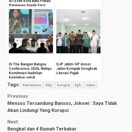
Al Izzah Kota Batu Pukau
Panggung Spade Fest
Di The Bangun Bangsa
DJP Jatim-GP Ansor
Conference 2026, Wahyu
Jatim Kompak Dongkrak
Komitmen Hadirkan
Literasi Pajak
Kebijakan untuk
Kesejahteraan
Tags:
Kemensos
Kkp
korupsi
kpk
news
Masyarak...
Continue
Previous:
Mensos Tersandung Bansos, Jokowi : Saya Tidak
Reading
Akan Lindungi Yang Korupsi
Next:
Bengkel dan 4 Rumah Terbakar