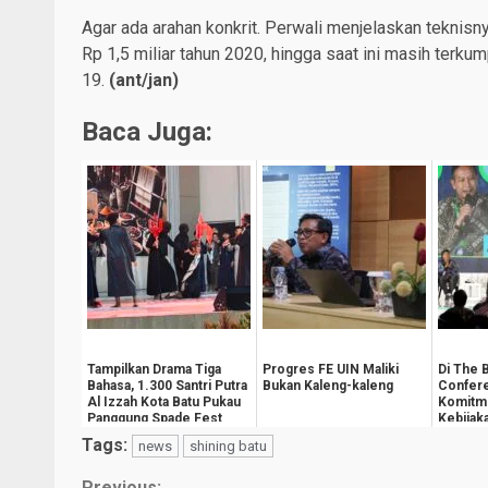
Agar ada arahan konkrit. Perwali menjelaskan teknisny
Rp 1,5 miliar tahun 2020, hingga saat ini masih terkum
19.
(
ant/jan
)
Baca Juga:
Tampilkan Drama Tiga
Progres FE UIN Maliki
Di The 
Bahasa, 1.300 Santri Putra
Bukan Kaleng-kaleng
Confer
Al Izzah Kota Batu Pukau
Komitm
Panggung Spade Fest
Kebijak
Kesejah
Tags:
news
shining batu
Masyara
Previous: