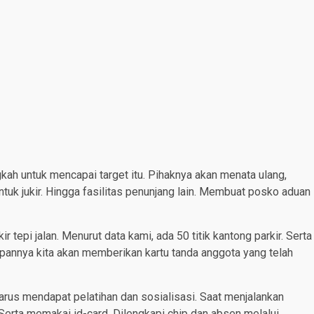
ah untuk mencapai target itu. Pihaknya akan menata ulang,
tuk jukir. Hingga fasilitas penunjang lain. Membuat posko aduan
r tepi jalan. Menurut data kami, ada 50 titik kantong parkir. Serta
depannya kita akan memberikan kartu tanda anggota yang telah
arus mendapat pelatihan dan sosialisasi. Saat menjalankan
Serta memakai id-card. Dilengkapi chip dan absen melalui