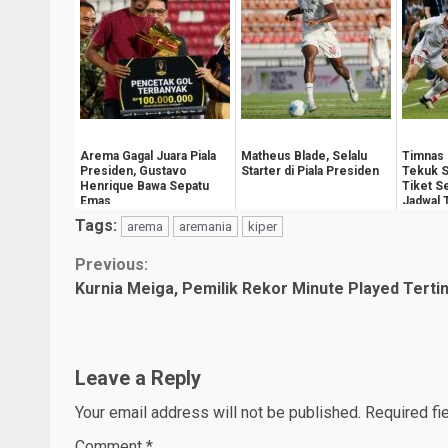
Arema Gagal Juara Piala
Matheus Blade, Selalu
Timnas 
Presiden, Gustavo
Starter di Piala Presiden
Tekuk S
Henrique Bawa Sepatu
Tiket S
Emas
Jadwal 
Tags:
arema
aremania
kiper
Continue
Previous:
Kurnia Meiga, Pemilik Rekor Minute Played Terti
Reading
Leave a Reply
Your email address will not be published.
Required fi
Comment
*