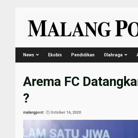
Skip
to
content
News
Ekobis
Pendidikan
Olahraga
Arema FC Datangkan 
?
malangpost
October 16, 2020