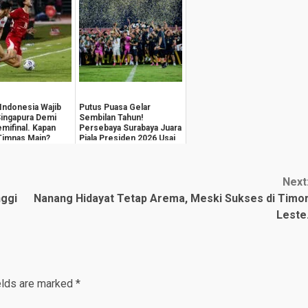
Indonesia Wajib
Putus Puasa Gelar
ingapura Demi
Sembilan Tahun!
emifinal. Kapan
Persebaya Surabaya Juara
Timnas Main?
Piala Presiden 2026 Usai
Tekuk Persib
Next
nggi
Nanang Hidayat Tetap Arema, Meski Sukses di Timo
Leste
elds are marked
*