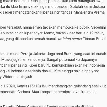
 masih berusia 19 tahun itu, pernah akan kami datangkan awal
ika itu klub lamanya tak ingin melepaskan. Setelah kami diskusi
tuk segera mendatangkan kiper asing,’’ tandas Manajer tim Arema
 kiper tersebut, manajemen tak akan membuka ke publik. Sebelum
ebutkan calon kiper anyar Arema, bukan kiper berusia 19 tahun,
atas, yang dikabarkan pernah masuk
training center
Timnas Brazil
pemain muda Persija Jakarta. Juga asal Brazil yang saat ini sudah
or. Meski juga sama mudanya. Sangat potensial ke depannya.
bah kiper asing. Kiper baru itu, kemungkinan akan ke Indonesia
atang ke Indonesia terlebih dahulu. Kita tunggu saja siapa yang
y Widodo lebih jauh.
Liga 1 2020, Kamis (15/10) lalu mendatangkan gelandang asal klub
mpeonato Carioca. Atau kompetisi semipro level kelima di
ng Persija, Diogo Correa dos Santos dan termuda di klubnya