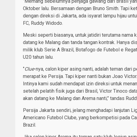
‘’Memang sebelumnya penjaga gawang dari Brasil yang
Oktober lalu. Bersamaan dengan Bruno Smith. Tapi ket
dengan direksi di Jakarta, ada isyarat lampu hijau un
FC, Ruddy Widodo.
Meski seperti biasanya, untuk jatidiri terutama nama
datang ke Malang dan tanda tangan kontrak. Hanya dis
milik klub Serie A Brazil, Botafogo de Futebol e Reg
U20 tahun lalu.
‘’
Clue
-nya, calon kiper asing nanti, adalah teman dari 
merapat ke Persija. Tapi kiper nanti bukan Joao Vict
Intinya kami sudah mendapat izin direksi untuk menam
setelah pelatih fisik juga dari Brasil, Victor Tinoco d
akan datang ke Malang dan Arema nanti,’’ tandas Rudd
Persija Jakarta sendiri, jelang menghadapi lanjutan 
Americano Futebol Clube, yang berkompetisi pada Ca
Brazil.
Jika calon kiper Arema itu teman satu klub legiun asi