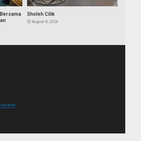
 Bersama
Sholeh Cilik
dan
August 8, 2026
claimer