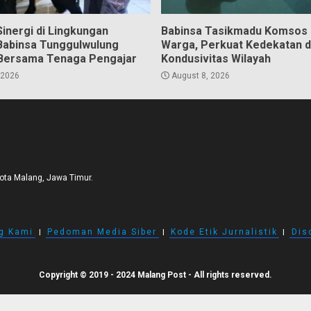
inergi di Lingkungan
Babinsa Tasikmadu Komsos
Babinsa Tunggulwulung
Warga, Perkuat Kedekatan 
Bersama Tenaga Pengajar
Kondusivitas Wilayah
 2026
August 8, 2026
Kota Malang, Jawa Timur.
g Kami
I
Pedoman Media Siber
I
Kode Etik Jurnalistik
I
Dis
Copyright © 2019 - 2024 Malang Post - All rights reserved.