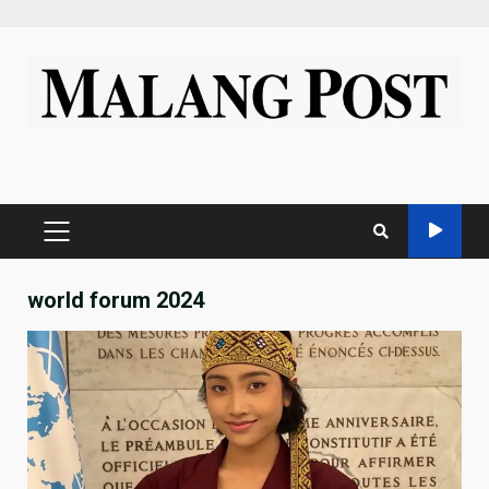
Skip
to
content
PRIMARY
MENU
world forum 2024