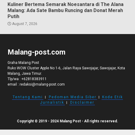
Kuliner Bertema Semarak Noesantara di The Alana
Malang: Ada Sate Bambu Runcing dan Donat Merah
Putih
August 7, 2026
Malang-post.com
Graha Malang Post
Ruko WOW Cluster Apple No 1-6, Jalan Raya Sawojajar, Sawojajar, Kota
Malang, Jawa Timur.
Tlp/wa :
+62818383911
email :
redaksi@malang-post.com
Tentang Kami
I
Pedoman Media Siber
I
Kode Etik
Jurnalistik
I
Disclaimer
Copyright © 2019 - 2024 Malang Post - All rights reserved.