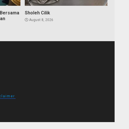
 Bersama
Sholeh Cilik
dan
August 8, 2026
claimer