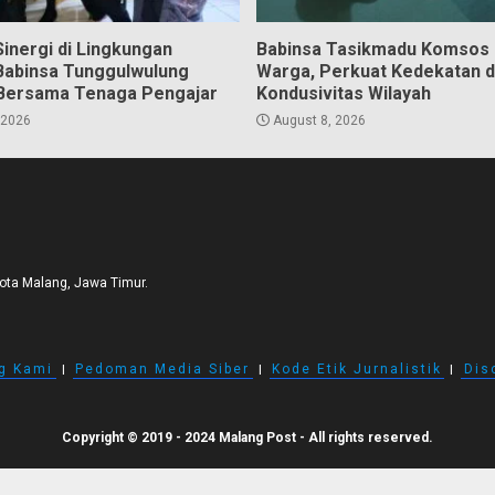
inergi di Lingkungan
Babinsa Tasikmadu Komsos
Babinsa Tunggulwulung
Warga, Perkuat Kedekatan 
Bersama Tenaga Pengajar
Kondusivitas Wilayah
 2026
August 8, 2026
Kota Malang, Jawa Timur.
g Kami
I
Pedoman Media Siber
I
Kode Etik Jurnalistik
I
Dis
Copyright © 2019 - 2024 Malang Post - All rights reserved.