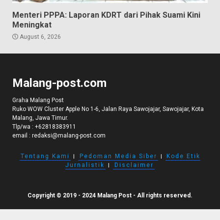
Menteri PPPA: Laporan KDRT dari Pihak Suami Kini
Meningkat
August 6, 2026
Malang-post.com
Graha Malang Post
Ruko WOW Cluster Apple No 1-6, Jalan Raya Sawojajar, Sawojajar, Kota
Malang, Jawa Timur.
Tlp/wa :
+62818383911
email :
redaksi@malang-post.com
Tentang Kami
I
Pedoman Media Siber
I
Kode Etik
Jurnalistik
I
Disclaimer
Copyright © 2019 - 2024 Malang Post - All rights reserved.