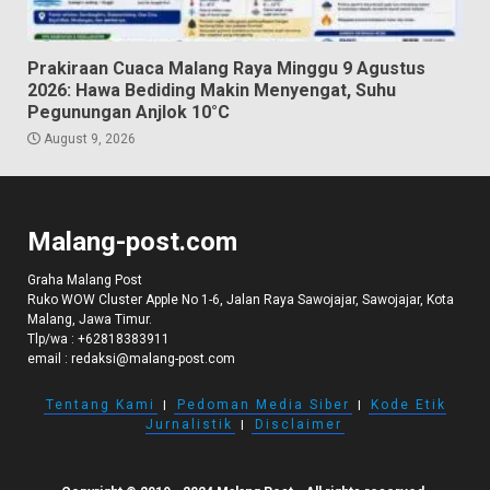
Prakiraan Cuaca Malang Raya Minggu 9 Agustus
2026: Hawa Bediding Makin Menyengat, Suhu
Pegunungan Anjlok 10°C
August 9, 2026
Malang-post.com
Graha Malang Post
Ruko WOW Cluster Apple No 1-6, Jalan Raya Sawojajar, Sawojajar, Kota
Malang, Jawa Timur.
Tlp/wa :
+62818383911
email :
redaksi@malang-post.com
Tentang Kami
I
Pedoman Media Siber
I
Kode Etik
Jurnalistik
I
Disclaimer