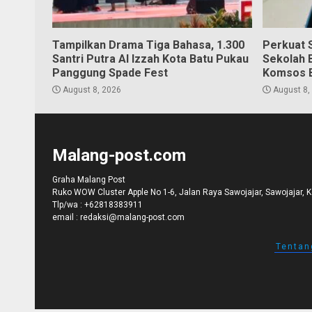
Tampilkan Drama Tiga Bahasa, 1.300
Perkuat S
Santri Putra Al Izzah Kota Batu Pukau
Sekolah 
Panggung Spade Fest
Komsos 
August 8, 2026
August 8,
Malang-post.com
Graha Malang Post
Ruko WOW Cluster Apple No 1-6, Jalan Raya Sawojajar, Sawojajar, 
Tlp/wa :
+62818383911
email :
redaksi@malang-post.com
Tentan