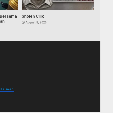
 Bersama
Sholeh Cilik
dan
August 8, 2026
claimer