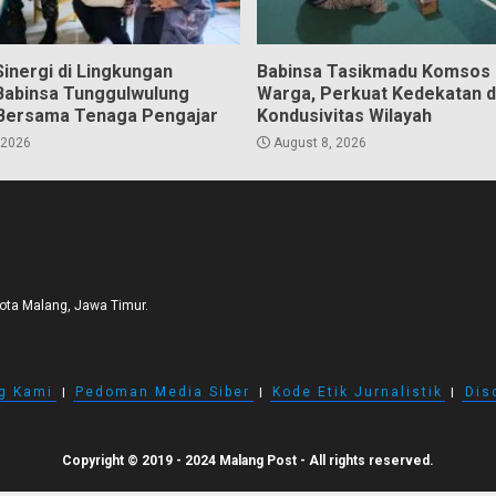
inergi di Lingkungan
Babinsa Tasikmadu Komsos
Babinsa Tunggulwulung
Warga, Perkuat Kedekatan 
Bersama Tenaga Pengajar
Kondusivitas Wilayah
 2026
August 8, 2026
Kota Malang, Jawa Timur.
g Kami
I
Pedoman Media Siber
I
Kode Etik Jurnalistik
I
Dis
Copyright © 2019 - 2024 Malang Post - All rights reserved.