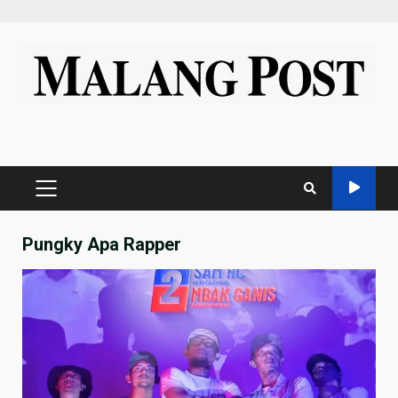
Skip
to
content
PRIMARY
MENU
Pungky Apa Rapper